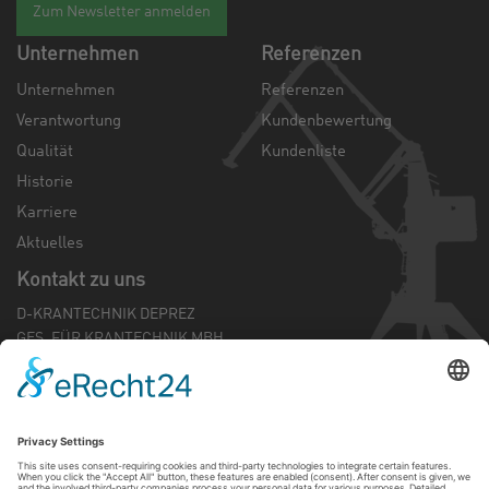
Zum Newsletter anmelden
Unternehmen
Referenzen
Unternehmen
Referenzen
Verantwortung
Kundenbewertung
Qualität
Kundenliste
Historie
Karriere
Aktuelles
Kontakt zu uns
D-KRANTECHNIK DEPREZ
GES. FÜR KRANTECHNIK MBH
Mündelheimer Weg 42
D-40472 Düsseldorf
Tel.:
0 211 - 87 39 93 0
Fax: 0 211 - 87 39 93 88
Email:
info@d-kran.de