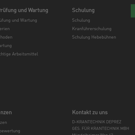
rüfung und Wartung
Schulung
üfung und Wartung
Schulung
erien
Kranführerschulung
thoden
Schulung Hebebühnen
artung
chtige Arbeitsmittel
enzen
Kontakt zu uns
D-KRANTECHNIK DEPREZ
zen
GES. FÜR KRANTECHNIK MBH
bewertung