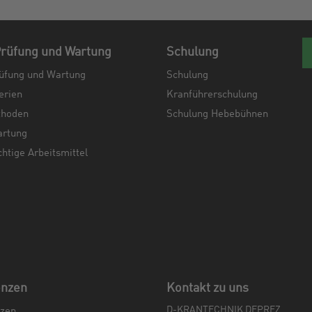
rüfung und Wartung
Schulung
üfung und Wartung
Schulung
erien
Kranführerschulung
thoden
Schulung Hebebühnen
artung
chtige Arbeitsmittel
enzen
Kontakt zu uns
D-KRANTECHNIK DEPREZ
zen