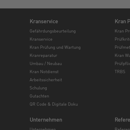
Kranservice
Kran P
Gefährdungsbeurteilung
Kran Pr
Kranservice
Prüfkrit
Kran Prüfung und Wartung
Prüfme
Kranreparatur
Kran W
Umbau / Neubau
Prüfpfli
Kran Notdienst
TRBS
Arbeitssicherheit
Schulung
Gutachten
QR Code & Digitale Doku
Unternehmen
Refer
Unternehmen
Referen