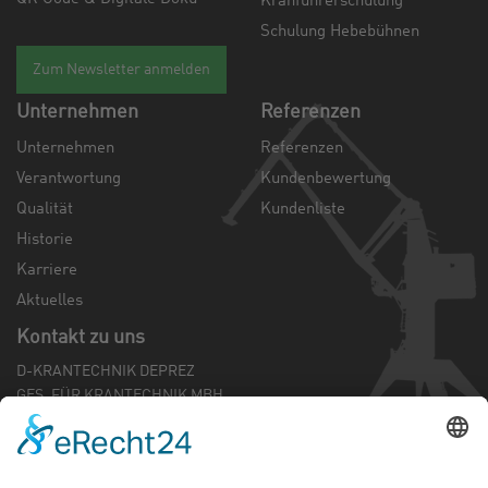
Kranführerschulung
Schulung Hebebühnen
Zum Newsletter anmelden
Unternehmen
Referenzen
Unternehmen
Referenzen
Verantwortung
Kundenbewertung
Qualität
Kundenliste
Historie
Karriere
Aktuelles
Kontakt zu uns
D-KRANTECHNIK DEPREZ
GES. FÜR KRANTECHNIK MBH
Mündelheimer Weg 42
D-40472 Düsseldorf
Tel.:
0 211 - 87 39 93 0