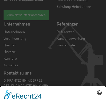
Kranführerschulung
Schulung Hebebühnen
Zum Newsletter anmelden
Unternehmen
Referenzen
Unternehmen
Referenzen
Verantwortung
Kundenbewertung
Qualität
Kundenliste
Historie
Karriere
Aktuelles
Kontakt zu uns
D-KRANTECHNIK DEPREZ
GES. FÜR KRANTECHNIK MBH
Mündelheimer Weg 42
D-40472 Düsseldorf
Tel.:
0 211 - 87 39 93 0